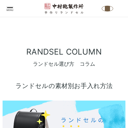
MENU
中
村
RANDSEL COLUMN
鞄
製
ランドセル選び方 コラム
作
所
の
ランドセルの素材別お手入れ方法
こ
だ
わ
り
中
ラ