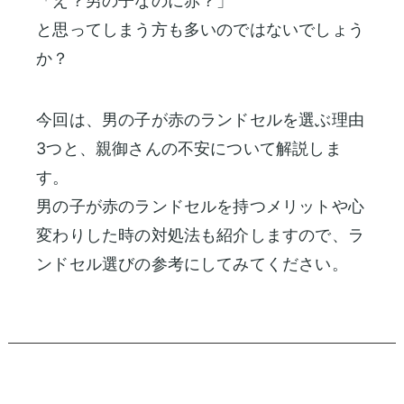
「え？男の子なのに赤？」
舗
製
の
と思ってしまう方も多いのではないでしょう
東
作
ラ
展
京
か？
所
ン
示
本
の
ド
イ
店・
会
も
セ
ニ
ラ
今回は、男の子が赤のランドセルを選ぶ理由
の
ル
ラ
シ
ン
づ
ラ
3つと、親御さんの不安について解説しま
ン
ャ
女
ド
く
ン
ド
ル
の
セ
す。
り
セ
刺
ド
子
ル
男の子が赤のランドセルを持つメリットや心
ル
繍
安
に
工
セ
展
シ
心
人
房
変わりした時の対処法も紹介しますので、ラ
ル
示
ミ
の
気
ンドセル選びの参考にしてみてください。
カ
東
会
ュ
6
の
京
2027
タ
レ
年
ラ
銀
ー
間
ン
ロ
ラ
座
タ
無
ド
グ
ン
店
ー
料
セ
ド
請
修
ル
東
セ
求
理
京
ル
ア