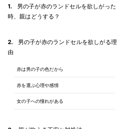
保
浅
展
ウ
1.
男の子が赤のランドセルを欲しがった
証
お
草
示
ト
時、親はどうする？
店
問
会
特
レ
ガ
設
い
ッ
大
イ
コ
ト
合
阪
ド
ラ
ン
ラ
店
わ
2.
男の子が赤のランドセルを欲しがる理
ン
テ
ン
（期
せ
ド
ン
ド
由
間
セ
ツ・
セ
限
お
ル
職
修
ル
定）
問
カ
人
赤は男の子の色だから
理
い
タ
の
合
受
ロ
こ
わ
赤を選ぶ心理や感情
付
グ
だ
せ
2027・
わ
フ
修
2028
り
女の子への憧れがある
ォ
理
福
ー
受
岡
ム
付
店
フ
ォ