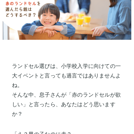
村
ン
鞄
製
ド
作
セ
所
ル
の
一
特
長
覧
ラ
ラ
イ
ン
ン
ランドセル選びは、小学校入学に向けての一
ニ
ド
ド
大イベントと言っても過言ではありませんよ
セ
セ
シ
ル
ル
ね。
ャ
基
2027
そんな中、息子さんが「赤のランドセルが欲
ル
本
男
刺
機
しい」と言ったら、あなたはどう思います
の
能
繍
か？
子
中
に
店
村
人
鞄
気