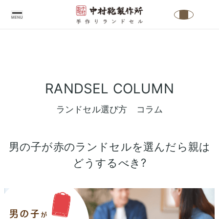
MENU
中
村
RANDSEL COLUMN
鞄
製
ランドセル選び方 コラム
作
所
の
男の子が赤のランドセルを選んだら親は
こ
どうするべき?
だ
わ
り
中
ラ