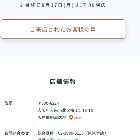
村
※最終日8月17日(月)は17:00閉店
ン
鞄
製
ド
作
セ
ご来店されたお客様の声
所
ル
の
一
特
長
覧
ラ
ラ
イ
ン
ン
ド
ニ
ド
店舗情報
セ
セ
シ
ル
ル
ャ
基
2027
ル
本
住所
〒530-8224
男
刺
機
大阪府大阪市北区梅田1-13-13
の
能
繍
阪神梅田本店8F
子
中
に
店
村
人
お問い合わせ
総合受付 03-3899-5115（東京本店）
鞄
気