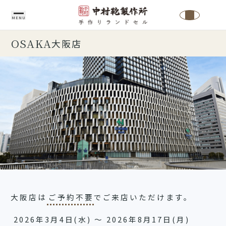
MENU
OSAKA
大阪店
中
村
鞄
製
作
所
の
こ
だ
わ
大阪店は
ご予約不要
でご来店いただけます。
り
中
2026年3月4日(水) ～ 2026年8月17日(月)
ラ