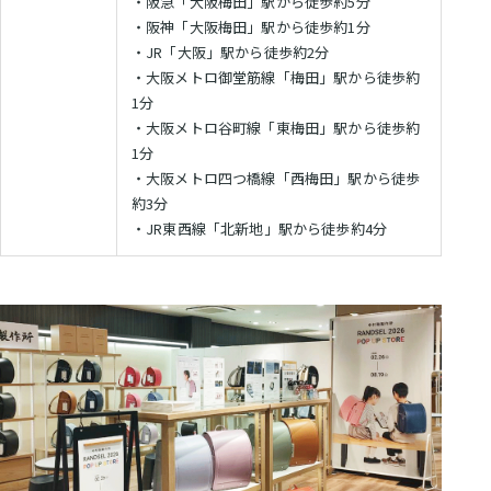
・阪急「大阪梅田」駅から徒歩約5分
保
浅
展
ウ
証
・阪神「大阪梅田」駅から徒歩約1分
お
草
示
ト
・JR「大阪」駅から徒歩約2分
店
問
会
特
レ
・大阪メトロ御堂筋線「梅田」駅から徒歩約
ガ
設
い
ッ
大
1分
イ
コ
ト
合
阪
・大阪メトロ谷町線「東梅田」駅から徒歩約
ド
ラ
ン
ラ
店
わ
1分
ン
テ
ン
（期
・大阪メトロ四つ橋線「西梅田」駅から徒歩
せ
ド
ン
ド
間
約3分
セ
ツ・
セ
限
お
・JR東西線「北新地」駅から徒歩約4分
ル
職
修
ル
定）
問
カ
人
理
い
タ
の
合
受
ロ
こ
わ
付
グ
だ
せ
2027・
わ
フ
修
2028
り
ォ
理
福
ー
受
岡
ム
付
店
フ
ォ