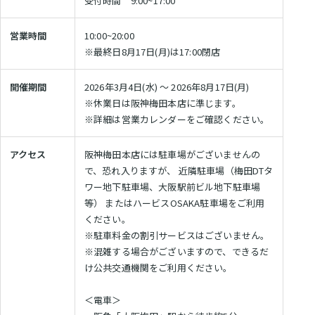
舗
受付時間 9:00~17:00
製
の
東
作
ラ
営業時間
10:00~20:00
展
京
所
ン
※最終日8月17日(月)は17:00閉店
示
本
の
ド
イ
店・
会
も
セ
ニ
ラ
開催期間
2026年3月4日(水) ～ 2026年8月17日(月)
の
ル
ラ
シ
ン
※休業日は阪神梅田本店に準じます。
づ
ラ
ン
ャ
女
ド
※詳細は営業カレンダーをご確認ください。
く
ン
ド
ル
の
セ
り
セ
刺
ド
子
ル
アクセス
阪神梅田本店には駐車場がございませんの
ル
繍
安
に
工
セ
で、恐れ入りますが、 近隣駐車場（梅田DTタ
展
シ
心
人
房
ル
ワー地下駐車場、大阪駅前ビル地下駐車場
示
ミ
の
気
等） またはハービスOSAKA駐車場をご利用
東
カ
会
ュ
6
の
ください。
京
2027
レ
タ
年
ラ
銀
※駐車料金の割引サービスはございません。
ー
間
ン
ロ
ラ
座
※混雑する場合がございますので、できるだ
タ
無
ド
グ
ン
店
け公共交通機関をご利用ください。
ー
料
セ
ド
請
修
ル
東
セ
求
＜電車＞
理
京
ル
ア