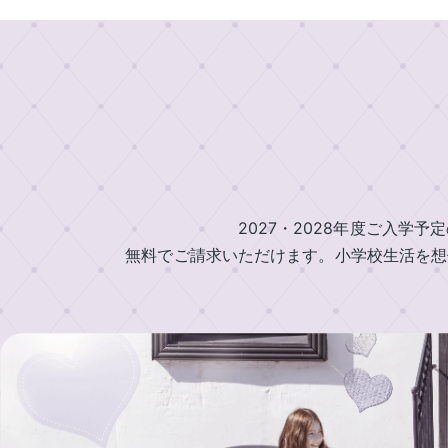
中
ラ
村
ン
鞄
製
ド
作
セ
所
ル
の
一
特
覧
長
ラ
ラ
2027・2028年度ご入学予
イ
ン
ン
無料でご請求いただけます。小学校生活を想
ニ
ド
ド
セ
セ
シ
ル
ル
ャ
基
2027
ル
本
男
刺
機
の
繍
能
子
中
に