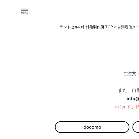
MENU
ランドセルの中村鞄製作所 TOP
> 自動返信メ
中
村
鞄
製
ご注文
作
所
また、自
の
info
こ
※ドメイン
だ
わ
docomo
り