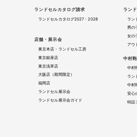
料
セ
請
ド
修
ル
東
ランドセルカタログ請求
ラン
セ
求
理
京
ル
ア
ランドセルカタログ2027・2028
ラン
保
浅
展
ウ
お
男の
証
草
示
ト
問
女の
店
会
店舗・展示会
特
レ
い
アウ
ガ
設
ッ
大
東京本店・ランドセル工房
イ
合
コ
ト
阪
東京銀座店
ラ
中村
ド
ン
ラ
わ
店
ン
東京浅草店
中村
テ
ン
（期
せ
ド
大阪店（期間限定）
ン
ド
間
ラン
セ
お
ツ・
セ
福岡店
限
中村
ル
修
問
職
ル
定）
ランドセル展示会
カ
安心
理
い
人
タ
ランドセル展示会ガイド
特設
合
受
の
ロ
わ
こ
付
グ
せ
だ
2027・
修
フ
わ
2028
理
ォ
り
福