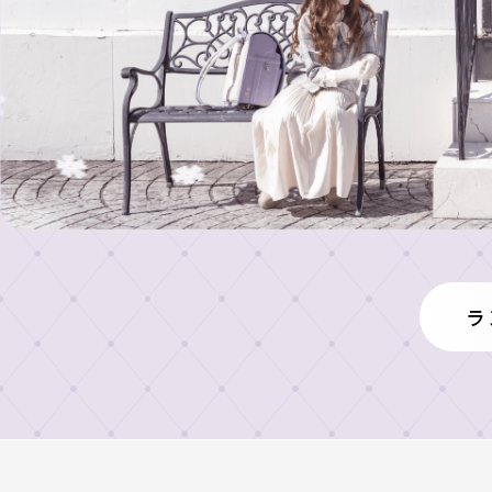
店
村
人
舗
鞄
気
製
の
東
作
ラ
展
京
所
ン
示
本
の
ド
イ
店・
会
も
セ
ニ
ラ
の
ル
シ
ラ
ン
ラ
づ
ャ
ン
ド
女
く
ル
ン
ド
セ
の
り
刺
セ
ド
ル
子
繍
ル
ラ
工
セ
安
に
シ
展
房
心
人
ル
ミ
示
の
気
カ
ュ
東
会
6
の
レ
京
タ
2027
年
ラ
ー
銀
ロ
間
ン
ラ
タ
座
無
ド
グ
ン
ー
店