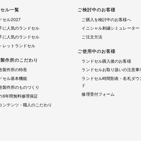
ドセル一覧
ご検討中のお客様
ドセル2027
ご購入を検討中のお客様へ
子に人気のランドセル
イニシャル刺繍シミュレーター
子に人気のランドセル
ご注文方法
トレットランドセル
ご使用中のお客様
鞄製作所のこだわり
ランドセル購入後のお客様
鞄製作所の特長
ランドセルお取り扱いの注意事
ドセル基本機能
ランドセル時間割表・名札ダウ
ド
鞄製作所のものづくり
修理受付フォーム
の6年間無料修理保証
コンテンツ・職人のこだわり