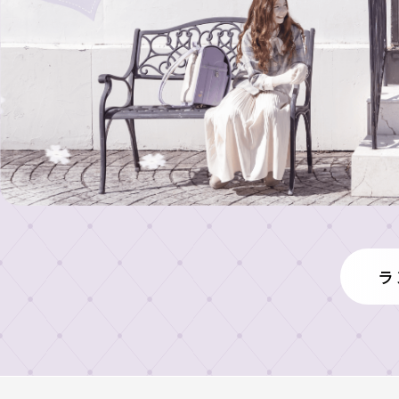
料
セ
請
ド
修
ル
東
セ
求
理
京
ル
ア
保
浅
展
ウ
お
証
草
示
ト
問
店
会
特
レ
い
ガ
設
ッ
大
イ
合
コ
ト
阪
ラ
ド
ン
ラ
わ
店
ン
テ
ン
（期
せ
ド
ン
ド
間
セ
お
ツ・
セ
限
ル
修
問
職
ル
定）
カ
ラ
理
い
人
タ
合
受
の
ロ
わ
こ
付
グ
せ
だ
2027・
修
フ
わ
2028
理
ォ
り
福