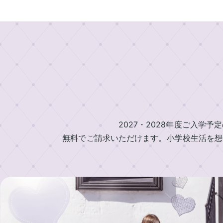
店
村
人
舗
鞄
気
製
の
東
作
ラ
展
京
所
ン
示
本
の
ド
イ
店・
会
も
セ
ニ
ラ
の
ル
シ
ラ
ン
ラ
づ
ャ
ン
ド
女
く
ル
ン
ド
セ
の
2027・2028年度ご入学予
り
刺
セ
ド
ル
子
無料でご請求いただけます。小学校生活を想
繍
ル
工
セ
安
に
シ
展
房
心
人
ル
ミ
示
の
気
カ
ュ
東
会
6
の
レ
京
タ
2027
年
ラ
ー
銀
ロ
間
ン
ラ
タ
座
無
ド
グ
ン
ー
店