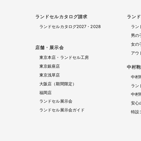
受
ー
岡
付
ム
店
フ
ランドセルカタログ請求
ラン
ォ
ランドセルカタログ2027・2028
ラン
ー
男の
ム
女の
店舗・展示会
アウ
東京本店・ランドセル工房
東京銀座店
中村
東京浅草店
中村
大阪店（期間限定）
ラン
福岡店
中村
ランドセル展示会
安心
ランドセル展示会ガイド
特設