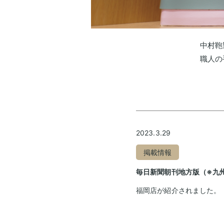
中
ラ
村
ン
鞄
製
ド
中村鞄
作
セ
職人の
所
ル
の
一
特
覧
長
ラ
ラ
イ
ン
ン
2023.3.29
ニ
ド
ド
セ
セ
シ
掲載情報
ル
ル
ャ
基
2027
毎日新聞朝刊地方版（※九
ル
本
男
福岡店が紹介されました。
刺
機
の
繍
能
子
中
に