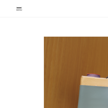
MENU
中
村
鞄
製
作
所
の
こ
だ
わ
り