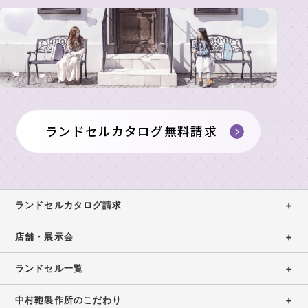
舗
製
の
東
作
ラ
展
京
所
ン
示
本
の
ド
イ
店・
会
も
セ
ニ
ラ
の
ル
ラ
シ
ン
づ
ラ
ン
ャ
女
ド
く
ン
ド
ル
ランドセルカタログ無料請求
の
セ
り
セ
刺
ド
子
ル
ル
繍
安
に
工
セ
展
シ
心
人
房
ル
示
ミ
の
気
カ
東
会
ュ
6
ランドセルカタログ請求
の
京
2027
タ
レ
年
ラ
銀
ー
間
ン
店舗・展示会
ロ
ラ
座
タ
無
ド
グ
ン
店
ー
料
セ
ランドセル一覧
ド
請
修
ル
東
セ
求
理
中村鞄製作所のこだわり
京
ル
ア