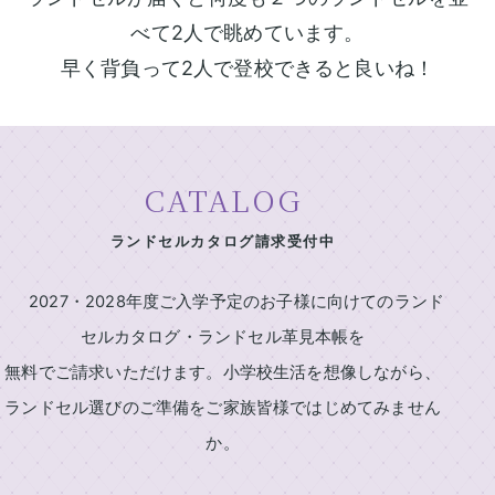
村
ン
鞄
べて2人で眺めています。
製
ド
早く背負って2人で登校できると良いね！
作
セ
所
ル
の
一
特
長
覧
CATALOG
ラ
ラ
イ
ン
ン
ランドセルカタログ請求受付中
ニ
ド
ド
セ
セ
シ
2027・2028年度ご入学予定のお子様に向けてのランド
ル
ル
ャ
基
2027
セルカタログ・ランドセル革見本帳を
ル
本
無料でご請求いただけます。小学校生活を想像しながら、
男
刺
機
の
能
ランドセル選びのご準備をご家族皆様ではじめてみません
繍
子
か。
中
に
店
村
人
鞄
気