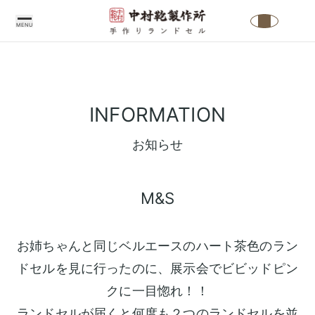
MENU
中
村
INFORMATION
鞄
製
お知らせ
作
所
M&S
の
こ
だ
お姉ちゃんと同じベルエースのハート茶色のラン
わ
ドセルを見に行ったのに、展示会でビビッドピン
り
クに一目惚れ！！
中
ラ
ランドセルが届くと何度も２つのランドセルを並