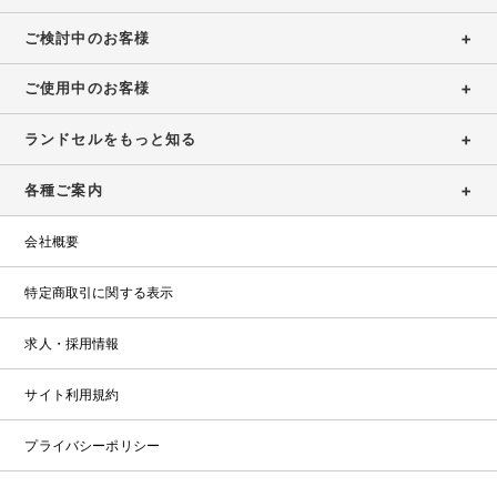
保
浅
展
ウ
証
お
草
ご検討中のお客様
示
ト
店
問
会
特
レ
ご使用中のお客様
ガ
設
い
ッ
大
イ
コ
ト
合
阪
ド
ラ
ランドセルをもっと知る
ン
ラ
店
わ
ン
テ
ン
（期
せ
ド
ン
各種ご案内
ド
間
セ
ツ・
セ
限
お
ル
職
修
ル
会社概要
定）
問
カ
人
理
い
タ
の
特定商取引に関する表示
合
受
ロ
こ
わ
付
グ
だ
せ
求人・採用情報
2027・
わ
フ
修
2028
り
ォ
理
サイト利用規約
福
ー
受
岡
ム
付
プライバシーポリシー
店
フ
ォ