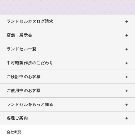
舗
製
の
東
作
ラ
展
京
所
ン
ランドセルカタログ請求
示
本
の
ド
イ
店・
会
も
セ
店舗・展示会
ニ
ラ
の
ル
ラ
シ
ン
づ
ラ
ランドセル一覧
ン
ャ
女
ド
く
ン
ド
ル
の
セ
り
セ
中村鞄製作所のこだわり
刺
ド
子
ル
ル
繍
安
に
工
セ
展
シ
心
ご検討中のお客様
人
房
ル
示
ミ
の
気
カ
東
会
ュ
6
の
ご使用中のお客様
京
2027
タ
レ
年
ラ
銀
ー
間
ン
ロ
ランドセルをもっと知る
ラ
座
タ
無
ド
グ
ン
店
ー
料
セ
各種ご案内
ド
請
修
ル
東
セ
求
理
京
会社概要
ル
ア