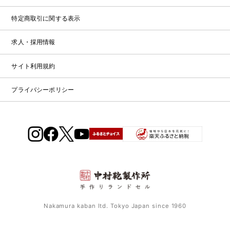
保
浅
展
ウ
証
お
草
示
特定商取引に関する表示
ト
店
問
会
特
レ
ガ
設
求人・採用情報
い
ッ
大
イ
コ
ト
合
阪
ド
ラ
ン
ラ
サイト利用規約
店
わ
ン
テ
ン
（期
せ
ド
ン
ド
プライバシーポリシー
間
セ
ツ・
セ
限
お
ル
職
修
ル
定）
問
カ
人
理
い
タ
の
合
受
ロ
こ
わ
付
グ
だ
せ
2027・
わ
フ
修
2028
り
ォ
理
福
ー
受
岡
ム
付
Nakamura kaban ltd. Tokyo Japan since 1960
店
フ
ォ