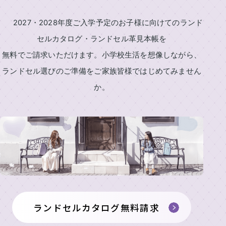
村
ン
鞄
2027・2028年度ご入学予定のお子様に向けてのランド
製
ド
作
セ
セルカタログ・ランドセル革見本帳を
所
ル
無料でご請求いただけます。小学校生活を想像しながら、
の
一
特
ランドセル選びのご準備をご家族皆様ではじめてみません
長
覧
か。
ラ
ラ
イ
ン
ン
ニ
ド
ド
セ
セ
シ
ル
ル
ャ
基
2027
ル
本
男
刺
機
の
能
繍
子
中
に
ランドセルカタログ無料請求
店
村
人
鞄
気