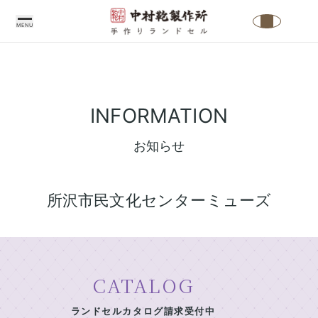
MENU
中
村
INFORMATION
鞄
製
お知らせ
作
所
所沢市民文化センターミューズ
の
こ
だ
わ
CATALOG
り
中
ランドセルカタログ請求受付中
ラ