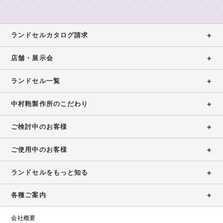
舗
製
の
東
作
ラ
展
京
所
ン
ランドセルカタログ請求
示
本
の
ド
イ
店・
会
も
セ
店舗・展示会
ニ
ラ
の
ル
ラ
シ
ン
づ
ラ
ランドセル一覧
ン
ャ
女
ド
く
ン
ド
ル
の
セ
り
セ
中村鞄製作所のこだわり
刺
ド
子
ル
ル
繍
安
に
工
セ
展
シ
心
ご検討中のお客様
人
房
ル
示
ミ
の
気
カ
東
会
ュ
6
の
ご使用中のお客様
京
2027
タ
レ
年
ラ
銀
ー
間
ン
ロ
ランドセルをもっと知る
ラ
座
タ
無
ド
グ
ン
店
ー
料
セ
各種ご案内
ド
請
修
ル
東
セ
求
理
京
会社概要
ル
ア