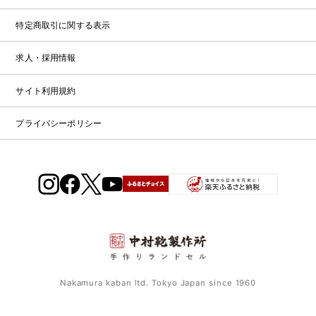
保
浅
展
ウ
証
お
草
示
特定商取引に関する表示
ト
店
問
会
特
レ
ガ
設
求人・採用情報
い
ッ
大
イ
コ
ト
合
阪
ド
ラ
ン
ラ
サイト利用規約
店
わ
ン
テ
ン
（期
せ
ド
ン
ド
プライバシーポリシー
間
セ
ツ・
セ
限
お
ル
職
修
ル
定）
問
カ
人
理
い
タ
の
合
受
ロ
こ
わ
付
グ
だ
せ
2027・
わ
フ
修
2028
り
ォ
理
福
ー
受
岡
ム
付
Nakamura kaban ltd. Tokyo Japan since 1960
店
フ
ォ