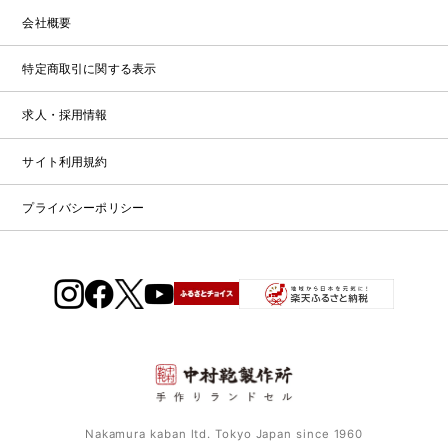
保
浅
展
ウ
会社概要
証
お
草
示
ト
店
問
会
特
レ
特定商取引に関する表示
ガ
設
い
ッ
大
イ
コ
ト
合
阪
求人・採用情報
ド
ラ
ン
ラ
店
わ
ン
テ
ン
（期
サイト利用規約
せ
ド
ン
ド
間
セ
ツ・
セ
限
お
プライバシーポリシー
ル
職
修
ル
定）
問
カ
人
理
い
タ
の
合
受
ロ
こ
わ
付
グ
だ
せ
2027・
わ
フ
修
2028
り
ォ
理
福
ー
受
岡
ム
付
店
フ
Nakamura kaban ltd. Tokyo Japan since 1960
ォ