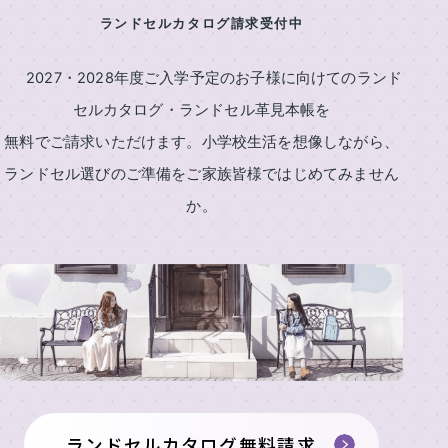
村
ン
ランドセルカタログ請求受付中
鞄
製
ド
作
セ
2027・2028年度ご入学予定のお子様に向けてのランド
所
ル
セルカタログ・ランドセル革見本帳を
の
一
特
無料でご請求いただけます。小学校生活を想像しながら、
長
覧
ランドセル選びのご準備をご家族皆様ではじめてみません
ラ
ラ
か。
イ
ン
ン
ニ
ド
ド
セ
セ
シ
ル
ル
ャ
基
2027
ル
本
男
刺
機
の
能
繍
子
中
に
店
村
人
ランドセルカタログ無料請求
鞄
気