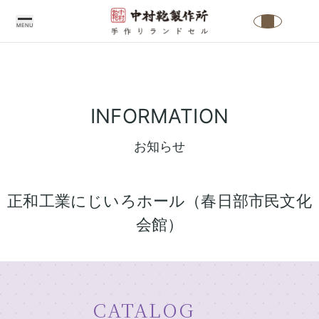
MENU
中
村
INFORMATION
鞄
製
お知らせ
作
所
正和工業にじいろホール（春日部市民文化
の
会館）
こ
だ
わ
り
CATALOG
中
ラ