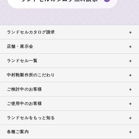
舗
製
の
東
作
ラ
展
京
所
ン
示
本
の
ド
イ
店・
ランドセルカタログ請求
会
も
セ
ニ
ラ
の
ル
ラ
シ
ン
店舗・展示会
づ
ラ
ン
ャ
女
ド
く
ン
ド
ル
の
セ
ランドセル一覧
り
セ
刺
ド
子
ル
ル
繍
安
に
工
セ
中村鞄製作所のこだわり
展
シ
心
人
房
ル
示
ミ
の
気
ご検討中のお客様
カ
東
会
ュ
6
の
京
2027
タ
レ
年
ラ
ご使用中のお客様
銀
ー
間
ン
ロ
ラ
座
タ
無
ド
グ
ン
ランドセルをもっと知る
店
ー
料
セ
ド
請
修
ル
東
セ
各種ご案内
求
理
京
ル
ア