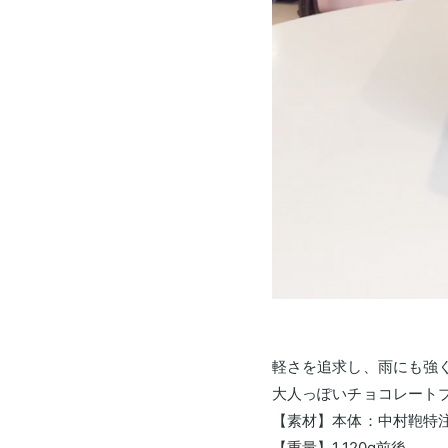
店
村
人
舗
鞄
気
製
の
東
作
ラ
展
京
所
ン
示
本
の
ド
イ
店・
会
も
セ
ニ
ラ
の
ル
シ
ラ
ン
ラ
づ
ャ
ン
ド
女
く
ル
ン
ド
セ
の
り
刺
セ
ド
ル
子
繍
ル
工
セ
安
に
シ
展
房
心
人
ル
ミ
示
の
気
カ
ュ
東
会
6
の
軽さを追求し、雨にも強
レ
京
タ
2027
年
ラ
ー
大人っぽいチョコレートブ
銀
ロ
間
ン
ラ
タ
座
【素材】本体：中村鞄特注
無
ド
グ
ン
ー
店
【重量】1,120g前後