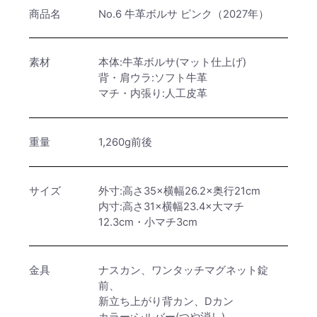
商品名
No.6 牛革ボルサ ピンク（2027年）
素材
本体:牛革ボルサ(マット仕上げ)
背・肩ウラ:ソフト牛革
マチ・内張り:人工皮革
重量
1,260g前後
サイズ
外寸:高さ35×横幅26.2×奥行21cm
内寸:高さ31×横幅23.4×大マチ
12.3cm・小マチ3cm
金具
ナスカン、ワンタッチマグネット錠
前、
新立ち上がり背カン、Dカン