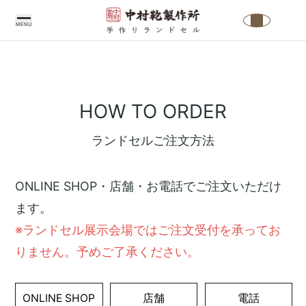
MENU
中村鞄製作所
ランドセル一
イニシャル刺
店舗
のこだわり
覧
繍
東
中村鞄製作所
ランドセル
HOW TO ORDER
ン
イニシャル刺
の特長
2027
繍シミュレー
ランドセルご注文方法
東
ランドセル基
男の子に人気
ター
本機能
のランドセル
東
ONLINE SHOP・店舗・お電話でご注文いただけ
中村鞄製作所
女の子に人気
大
ます。
のものづくり
のランドセル
※ランドセル展示会場ではご注文受付を承ってお
安心の6年間
アウトレット
福
りません。予めご了承ください。
無料修理保証
ランドセル
特設コンテン
ONLINE SHOP
店舗
電話