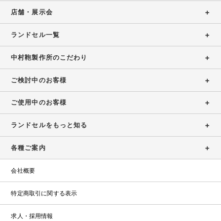
保
浅
展
ウ
店舗・展示会
証
お
草
示
ト
店
問
会
特
レ
ランドセル一覧
ガ
設
い
ッ
大
イ
コ
ト
合
阪
中村鞄製作所のこだわり
ド
ラ
ン
ラ
店
わ
ン
テ
ン
（期
ご検討中のお客様
せ
ド
ン
ド
間
セ
ツ・
セ
限
お
ご使用中のお客様
ル
職
修
ル
定）
問
カ
人
理
い
ランドセルをもっと知る
タ
の
合
受
ロ
こ
わ
付
各種ご案内
グ
だ
せ
2027・
わ
フ
修
2028
り
会社概要
ォ
理
福
ー
受
岡
特定商取引に関する表示
ム
付
店
フ
求人・採用情報
ォ