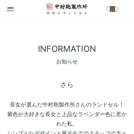
MENU
中
村
INFORMATION
鞄
製
お知らせ
作
所
さら
の
こ
だ
長女が選んだ中村鞄製作所さんのランドセル！
わ
紫色が大好きな長女と上品なラベンダー色に惹か
り
れた私。
中
ラ
シンプルなデザインと展示会でのスタッフの方々