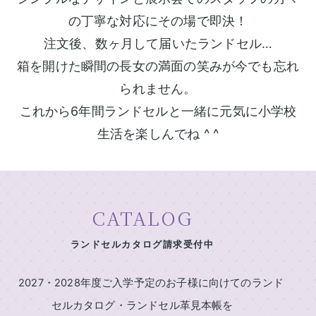
村
ン
鞄
の丁寧な対応にその場で即決！
製
ド
注文後、数ヶ月して届いたランドセル…
作
セ
所
箱を開けた瞬間の長女の満面の笑みが今でも忘れ
ル
の
られません。
一
特
これから6年間ランドセルと一緒に元気に小学校
長
覧
生活を楽しんでね ^ ^
ラ
ラ
イ
ン
ン
ニ
ド
ド
セ
セ
シ
ル
ル
ャ
CATALOG
基
2027
ル
本
男
刺
機
ランドセルカタログ請求受付中
の
能
繍
子
2027・2028年度ご入学予定のお子様に向けてのランド
中
に
店
村
人
セルカタログ・ランドセル革見本帳を
鞄
気