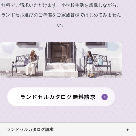
舗
無料でご請求いただけます。小学校生活を想像しながら、
製
の
東
作
ラ
ランドセル選びのご準備をご家族皆様ではじめてみません
展
京
所
ン
示
本
か。
の
ド
イ
店・
会
も
セ
ニ
ラ
の
ル
ラ
シ
ン
づ
ラ
ン
ャ
女
ド
く
ン
ド
ル
の
セ
り
セ
刺
ド
子
ル
ル
繍
安
に
工
セ
展
シ
心
人
房
ル
示
ミ
の
気
カ
東
会
ュ
6
の
京
ランドセルカタログ無料請求
2027
タ
レ
年
ラ
銀
ー
間
ン
ロ
ラ
座
タ
無
ド
グ
ン
店
ー
料
セ
ド
請
修
ル
東
セ
求
ランドセルカタログ請求
理
京
ル
ア