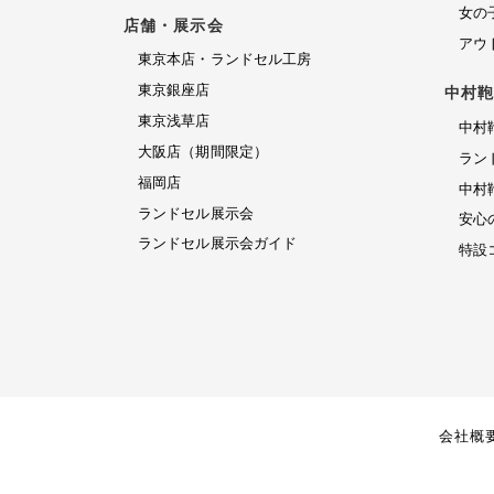
料
セ
請
ド
女の
店舗・展示会
修
ル
東
セ
求
アウ
理
京
ル
東京本店・ランドセル工房
ア
保
浅
展
東京銀座店
中村
ウ
お
証
草
示
ト
東京浅草店
中村
問
店
会
特
レ
大阪店（期間限定）
ラン
い
ガ
設
ッ
大
福岡店
イ
中村
合
コ
ト
阪
ラ
ド
ランドセル展示会
安心
ン
ラ
わ
店
ン
ランドセル展示会ガイド
テ
ン
（期
特設
せ
ド
ン
ド
間
セ
お
ツ・
セ
限
ル
修
問
職
ル
定）
カ
理
い
人
タ
合
受
の
ロ
わ
こ
付
グ
せ
だ
会社概
2027・
修
フ
わ
2028
理
ォ
り
福