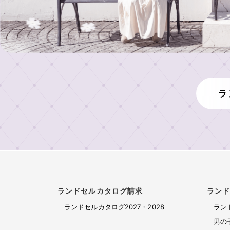
店
村
人
舗
鞄
気
製
の
東
作
ラ
展
京
所
ン
示
本
の
ド
イ
店・
会
も
セ
ニ
ラ
ラ
の
ル
シ
ラ
ン
ラ
づ
ャ
ン
ド
女
く
ル
ン
ド
セ
の
り
刺
セ
ド
ル
子
繍
ル
工
セ
安
に
シ
展
房
心
人
ル
ミ
示
の
気
カ
ュ
東
会
6
の
レ
京
タ
ランドセルカタログ請求
ラン
2027
年
ラ
ー
銀
ロ
ランドセルカタログ2027・2028
ラン
間
ン
ラ
タ
座
無
ド
グ
男の
ン
ー
店