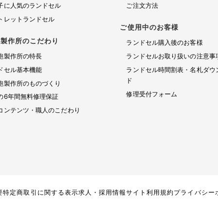
子に人気のランドセル
ご注文方法
トレットランドセル
ご使用中のお客様
鞄製作所のこだわり
ランドセル購入後のお客様
鞄製作所の特長
ランドセルお取り扱いの注意事
ドセル基本機能
ランドセル時間割表・名札ダウ
ド
鞄製作所のものづくり
修理受付フォーム
の6年間無料修理保証
コンテンツ・職人のこだわり
要
特定商取引に関する表示
求人・採用情報
サイト利用規約
プライバシー