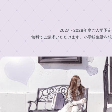
中
ラ
村
ン
鞄
製
ド
作
セ
2027・2028年度ご入学予
所
ル
の
無料でご請求いただけます。小学校生活を想
一
特
覧
長
ラ
ラ
イ
ン
ン
ニ
ド
ド
セ
セ
シ
ル
ル
ャ
基
2027
ル
本
男
刺
機
の
繍
能
子
中
に