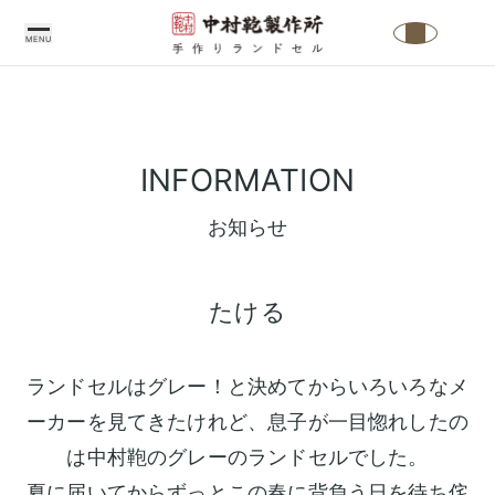
MENU
中
村
INFORMATION
鞄
製
お知らせ
作
所
たける
の
こ
だ
ランドセルはグレー！と決めてからいろいろなメ
わ
ーカーを見てきたけれど、息子が一目惚れしたの
り
は中村鞄のグレーのランドセルでした。
中
ラ
夏に届いてからずっとこの春に背負う日を待ち侘