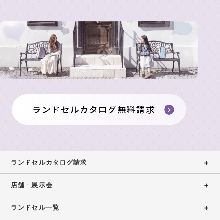
舗
製
の
東
作
ラ
展
京
所
ン
示
本
の
ド
イ
店・
会
も
セ
ニ
ラ
の
ル
ラ
シ
ン
づ
ラ
ン
ャ
女
ド
く
ン
ド
ル
の
セ
り
セ
刺
ド
子
ル
ランドセルカタログ無料請求
ル
繍
安
に
工
セ
展
シ
心
人
房
ル
示
ミ
の
気
カ
東
会
ュ
6
の
京
2027
タ
レ
年
ラ
ランドセルカタログ請求
銀
ー
間
ン
ロ
ラ
座
タ
無
ド
グ
ン
店舗・展示会
店
ー
料
セ
ド
請
修
ル
東
セ
ランドセル一覧
求
理
京
ル
ア