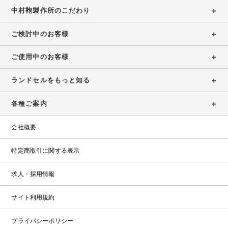
保
浅
展
ウ
中村鞄製作所のこだわり
証
お
草
示
ト
店
問
会
特
レ
ご検討中のお客様
ガ
設
い
ッ
大
イ
コ
ト
合
阪
ご使用中のお客様
ド
ラ
ン
ラ
店
わ
ン
テ
ン
（期
ランドセルをもっと知る
せ
ド
ン
ド
間
セ
ツ・
セ
限
お
各種ご案内
ル
職
修
ル
定）
問
カ
人
理
い
会社概要
タ
の
合
受
ロ
こ
わ
付
特定商取引に関する表示
グ
だ
せ
2027・
わ
フ
修
求人・採用情報
2028
り
ォ
理
福
ー
受
岡
サイト利用規約
ム
付
店
フ
プライバシーポリシー
ォ