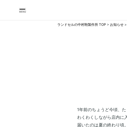
MENU
ランドセルの中村鞄製作所 TOP
>
お知らせ
>
中
村
鞄
製
作
所
の
こ
だ
1年前のちょうど今頃、
わ
わくわくしながら店内に
り
届いたのは夏の終わり頃