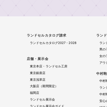
料
セ
請
ド
修
ル
東
セ
求
理
京
ル
ア
保
浅
展
ウ
お
証
草
示
ト
問
店
会
特
レ
い
ガ
ランドセルカタログ請求
ラン
設
ッ
大
イ
合
コ
ト
ランドセルカタログ2027・2028
ラン
阪
ラ
ド
ン
ラ
わ
店
男の
ン
テ
ン
（期
せ
女の
ド
店舗・展示会
ン
ド
間
セ
アウ
お
ツ・
セ
限
東京本店・ランドセル工房
ル
修
問
職
ル
定）
カ
東京銀座店
中村
理
い
人
タ
東京浅草店
合
受
の
中村
ロ
わ
大阪店（期間限定）
こ
付
ラン
グ
せ
だ
福岡店
中村
2027・
修
フ
わ
ランドセル展示会
2028
安心
理
ォ
り
ランドセル展示会ガイド
福