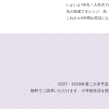
中
いよいよ1年生！入学式
ラ
村
光の加減でオレンジ、赤
ン
鞄
これから6年間お世話にな
製
ド
作
セ
所
ル
の
一
特
覧
長
ラ
ラ
イ
ン
ン
ニ
ド
ド
セ
セ
シ
ル
ル
ャ
基
2027
2027・2028年度ご入学予
ル
本
無料でご請求いただけます。小学校生活を想
男
刺
機
の
繍
能
子
中
に