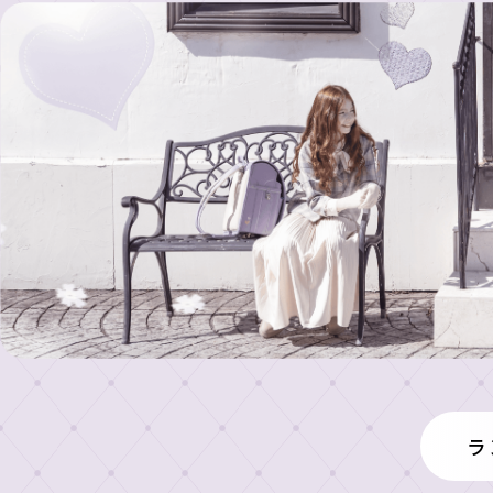
店
村
人
舗
鞄
気
製
の
東
作
ラ
展
京
所
ン
示
本
の
ド
イ
店・
会
も
セ
ニ
ラ
の
ル
シ
ラ
ン
ラ
づ
ャ
ン
ド
女
く
ル
ン
ド
セ
の
り
刺
セ
ド
ル
子
繍
ル
工
セ
安
に
シ
展
房
心
人
ル
ミ
示
の
気
カ
ュ
東
会
6
の
レ
京
タ
2027
年
ラ
ー
銀
ロ
ラ
間
ン
ラ
タ
座
無
ド
グ
ン
ー
店