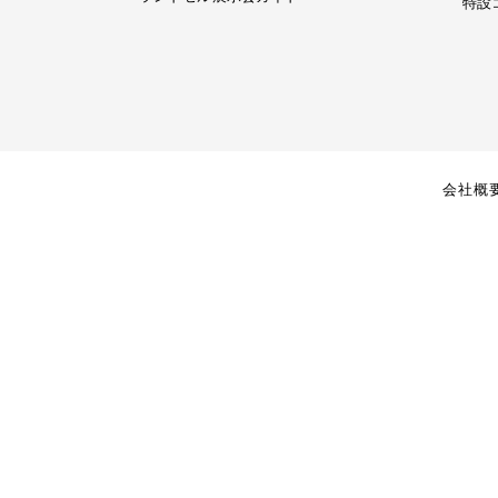
受
特設
ー
岡
付
ム
店
フ
ォ
ー
ム
会社概