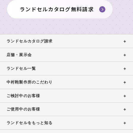
保
浅
展
ウ
証
ランドセルカタログ無料請求
お
草
示
ト
店
問
会
特
レ
ガ
設
い
ッ
大
イ
コ
ト
合
阪
ド
ラ
ン
ラ
店
わ
ランドセルカタログ請求
ン
テ
ン
（期
せ
ド
ン
ド
間
店舗・展示会
セ
ツ・
セ
限
お
ル
職
修
ル
定）
問
ランドセル一覧
カ
人
理
い
タ
の
合
受
中村鞄製作所のこだわり
ロ
こ
わ
付
グ
だ
せ
ご検討中のお客様
2027・
わ
フ
修
2028
り
ォ
理
福
ご使用中のお客様
ー
受
岡
ム
付
店
ランドセルをもっと知る
フ
ォ