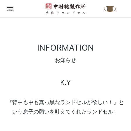
MENU
中
村
INFORMATION
鞄
製
お知らせ
作
所
K.Y
の
こ
だ
『背中も中も真っ黒なランドセルが欲しい！』と
わ
いう息子の願いを叶えてくれたランドセル。
り
中
ラ