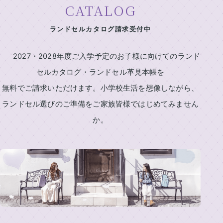
舗
CATALOG
製
の
東
作
ラ
展
京
ランドセルカタログ請求受付中
所
ン
示
本
の
ド
イ
店・
会
も
セ
2027・2028年度ご入学予定のお子様に向けてのランド
ニ
ラ
の
ル
ラ
シ
セルカタログ・ランドセル革見本帳を
ン
づ
ラ
ン
ャ
女
ド
く
無料でご請求いただけます。小学校生活を想像しながら、
ン
ド
ル
の
セ
り
セ
刺
ランドセル選びのご準備をご家族皆様ではじめてみません
ド
子
ル
ル
繍
安
に
工
セ
か。
展
シ
心
人
房
ル
示
ミ
の
気
カ
東
会
ュ
6
の
京
2027
タ
レ
年
ラ
銀
ー
間
ン
ロ
ラ
座
タ
無
ド
グ
ン
店
ー
料
セ
ド
請
修
ル
東
セ
求
理
京
ル
ア