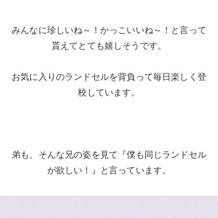
村
ン
鞄
製
ド
みんなに珍しいね～！かっこいいね～！と言って
作
セ
所
貰えてとても嬉しそうです。
ル
の
一
特
お気に入りのランドセルを背負って毎日楽しく登
長
覧
校しています。
ラ
ラ
イ
ン
ン
ニ
ド
ド
セ
セ
シ
ル
ル
ャ
基
2027
弟も、そんな兄の姿を見て『僕も同じランドセル
ル
本
男
刺
機
が欲しい！』と言っています。
の
能
繍
子
中
に
店
村
人
鞄
気