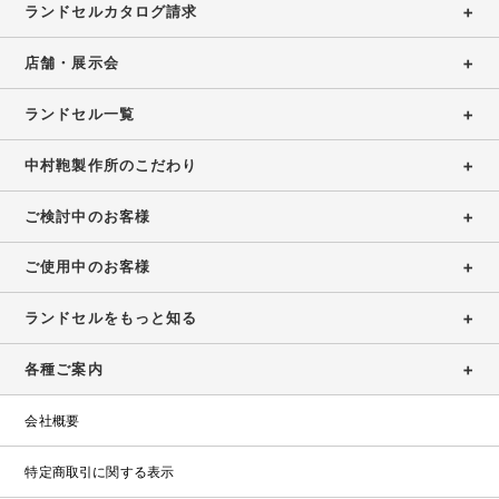
保
浅
ランドセルカタログ請求
展
ウ
証
お
草
示
ト
店
問
店舗・展示会
会
特
レ
ガ
設
い
ッ
大
ランドセル一覧
イ
コ
ト
合
阪
ド
ラ
ン
ラ
店
わ
ン
中村鞄製作所のこだわり
テ
ン
（期
せ
ド
ン
ド
間
セ
ツ・
ご検討中のお客様
セ
限
お
ル
職
修
ル
定）
問
カ
人
ご使用中のお客様
理
い
タ
の
合
受
ロ
こ
ランドセルをもっと知る
わ
付
グ
だ
せ
2027・
わ
各種ご案内
フ
修
2028
り
ォ
理
福
ー
受
会社概要
岡
ム
付
店
フ
特定商取引に関する表示
ォ