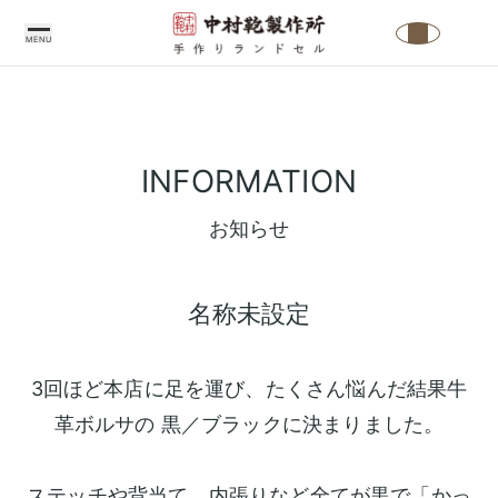
MENU
中
村
INFORMATION
鞄
製
お知らせ
作
所
名称未設定
の
こ
だ
3回ほど本店に足を運び、たくさん悩んだ結果牛
わ
革ボルサの 黒／ブラックに決まりました。
り
中
ラ
ステッチや背当て、内張りなど全てが黒で「かっ