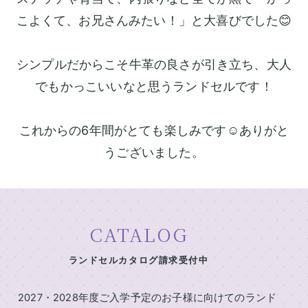
村
ン
鞄
こよくて、お兄さんみたい！」と大喜びでした😊
製
ド
作
セ
所
シンプルだからこそ牛革の良さが引き立ち、大人
ル
の
でもかっこいいなと思うランドセルです！
一
特
長
覧
これからの6年間がとても楽しみです☺️ありがと
ラ
ラ
イ
ン
ン
うございました。
ニ
ド
ド
セ
セ
シ
ル
ル
ャ
基
2027
ル
本
CATALOG
男
刺
機
の
能
繍
ランドセルカタログ請求受付中
子
中
に
店
村
人
2027・2028年度ご入学予定のお子様に向けてのランド
鞄
気