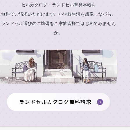
舗
セルカタログ・ランドセル革見本帳を
製
の
東
作
ラ
無料でご請求いただけます。小学校生活を想像しながら、
展
京
所
ン
示
本
ランドセル選びのご準備をご家族皆様ではじめてみません
の
ド
イ
店・
会
も
セ
か。
ニ
ラ
の
ル
ラ
シ
ン
づ
ラ
ン
ャ
女
ド
く
ン
ド
ル
の
セ
り
セ
刺
ド
子
ル
ル
繍
安
に
工
セ
展
シ
心
人
房
ル
示
ミ
の
気
カ
東
会
ュ
6
の
京
2027
タ
レ
年
ラ
銀
ー
間
ン
ロ
ランドセルカタログ無料請求
ラ
座
タ
無
ド
グ
ン
店
ー
料
セ
ド
請
修
ル
東
セ
求
理
京
ル
ア