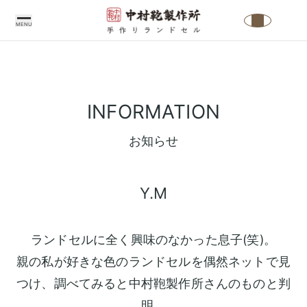
MENU
中
村
INFORMATION
鞄
製
お知らせ
作
所
Y.M
の
こ
だ
ランドセルに全く興味のなかった息子(笑)。
わ
親の私が好きな色のランドセルを偶然ネットで見
り
つけ、調べてみると中村鞄製作所さんのものと判
中
ラ
明。