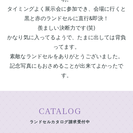
村
ン
鞄
タイミングよく展示会に参加でき、会場に行くと
製
ド
黒と赤のランドセルに直行&即決！
作
セ
所
羨ましい決断力です(笑)
ル
の
かなり気に入ってるようで、たまに出しては背負
一
特
ってます。
長
覧
素敵なランドセルをありがとうございました。
ラ
ラ
イ
ン
ン
記念写真にもおさめることが出来てよかったで
ニ
ド
ド
す。
セ
セ
シ
ル
ル
ャ
基
2027
ル
本
男
刺
機
の
CATALOG
能
繍
子
中
に
ランドセルカタログ請求受付中
店
村
人
鞄
気