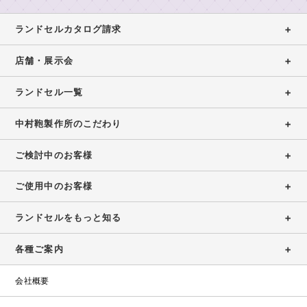
保
浅
展
ウ
証
お
草
示
ト
ランドセルカタログ請求
店
問
会
特
レ
ガ
設
い
ッ
店舗・展示会
大
イ
コ
ト
合
阪
ド
ラ
ン
ラ
店
ランドセル一覧
わ
ン
テ
ン
（期
せ
ド
ン
ド
間
中村鞄製作所のこだわり
セ
ツ・
セ
限
お
ル
職
修
ル
定）
問
ご検討中のお客様
カ
人
理
い
タ
の
合
受
ご使用中のお客様
ロ
こ
わ
付
グ
だ
せ
ランドセルをもっと知る
2027・
わ
フ
修
2028
り
ォ
理
各種ご案内
福
ー
受
岡
ム
付
店
会社概要
フ
ォ